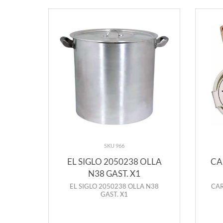
SKU 966
ISTAR
EL SIGLO 2050238 OLLA
CA
X6
N38 GAST. X1
TAR
EL SIGLO 2050238 OLLA N38
CAR
GAST. X1