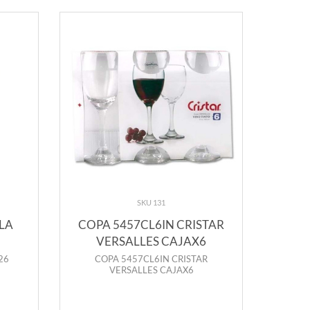
SKU 131
LLA
COPA 5457CL6IN CRISTAR
EL 
VERSALLES CAJAX6
26
COPA 5457CL6IN CRISTAR
EL 
VERSALLES CAJAX6